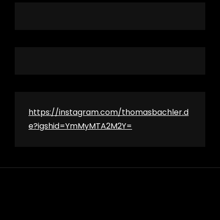
h
https://instagram.com/thomasbachler.d
e?igshid=YmMyMTA2M2Y=