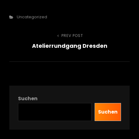
Categories
Uncategorized
Beitragsnavigation
PREV POST
Previous
Atelierrundgang Dresden
Post
Suchen
Suchen