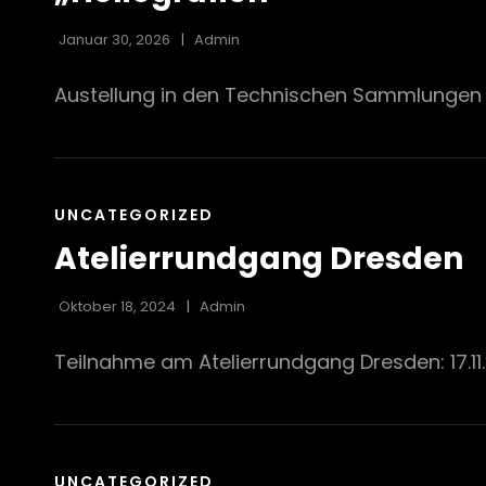
Januar 30, 2026
Admin
Austellung in den Technischen Sammlungen D
CAT
UNCATEGORIZED
LINKS
Atelierrundgang Dresden
Oktober 18, 2024
Admin
Teilnahme am Atelierrundgang Dresden: 17.11.’
CAT
UNCATEGORIZED