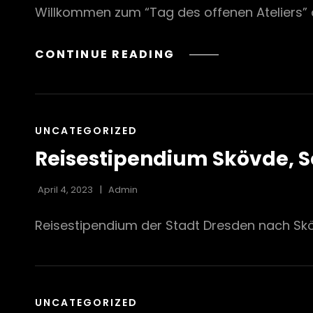
Willkommen zum “Tag des offenen Ateliers” a
19.
CONTINUE READING
NOVEMBER
–
TAG
DES
CAT
UNCATEGORIZED
OFFENEN
LINKS
Reisestipendium Skövde, 
ATELIERS
April 4, 2023
Admin
Reisestipendium der Stadt Dresden nach S
CAT
UNCATEGORIZED