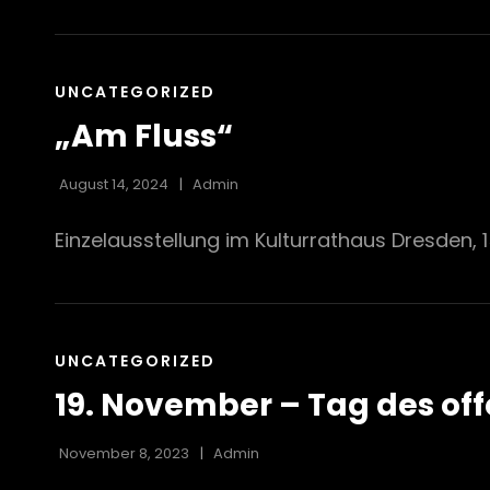
CAT
UNCATEGORIZED
LINKS
„Am Fluss“
August 14, 2024
Admin
Einzelausstellung im Kulturrathaus Dresden, 1
CAT
UNCATEGORIZED
LINKS
19. November – Tag des off
November 8, 2023
Admin