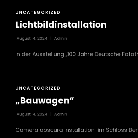
CAT
UNCATEGORIZED
LINKS
Lichtbildinstallation
August 14, 2024
Admin
in der Ausstellung „100 Jahre Deutsche Foto
CAT
UNCATEGORIZED
LINKS
„Bauwagen“
August 14, 2024
Admin
Camera obscura Installation im Schloss Benr