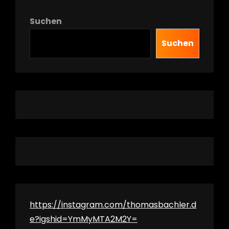
Suchen
Suchen
h
https://instagram.com/thomasbachler.d
e?igshid=YmMyMTA2M2Y=