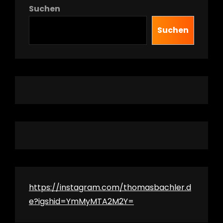
Suchen
Suchen
h
https://instagram.com/thomasbachler.d
e?igshid=YmMyMTA2M2Y=