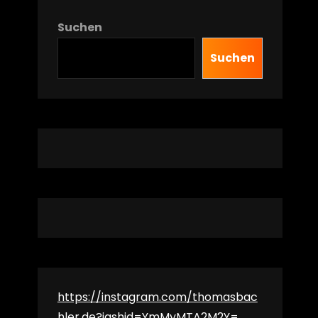
Suchen
Suchen
https://instagram.com/thomasbac
hler.de?igshid=YmMyMTA2M2Y=