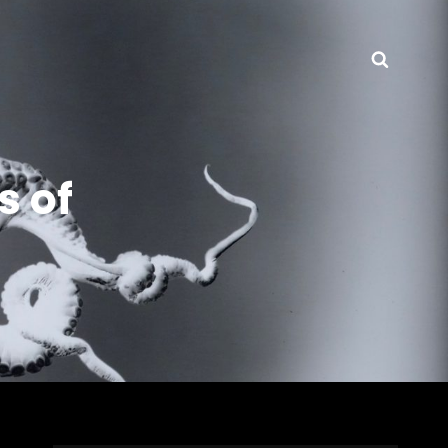
Searc
s of