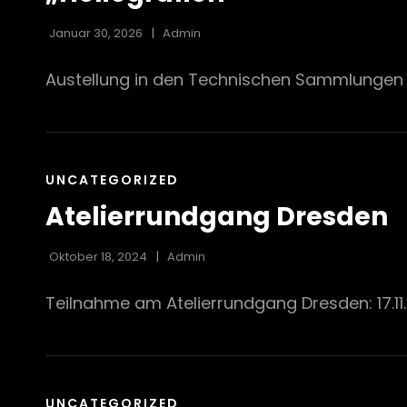
Januar 30, 2026
Admin
Austellung in den Technischen Sammlungen D
CAT
UNCATEGORIZED
LINKS
Atelierrundgang Dresden
Oktober 18, 2024
Admin
Teilnahme am Atelierrundgang Dresden: 17.11.’
CAT
UNCATEGORIZED