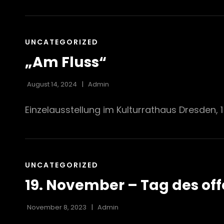
CAT
UNCATEGORIZED
LINKS
„Am Fluss“
August 14, 2024
Admin
Einzelausstellung im Kulturrathaus Dresden, 1
CAT
UNCATEGORIZED
LINKS
19. November – Tag des off
November 8, 2023
Admin