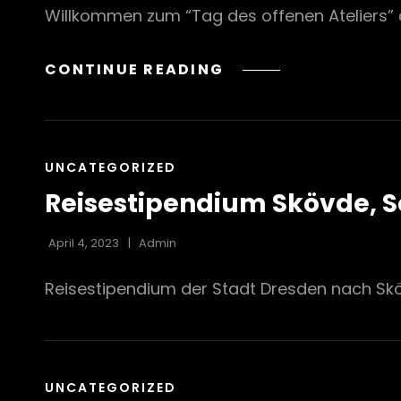
Willkommen zum “Tag des offenen Ateliers” a
19.
CONTINUE READING
NOVEMBER
–
TAG
DES
CAT
UNCATEGORIZED
OFFENEN
LINKS
Reisestipendium Skövde, 
ATELIERS
April 4, 2023
Admin
Reisestipendium der Stadt Dresden nach S
CAT
UNCATEGORIZED