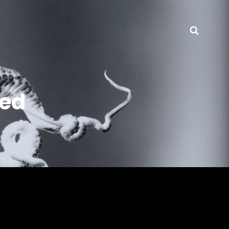
Searc
zed