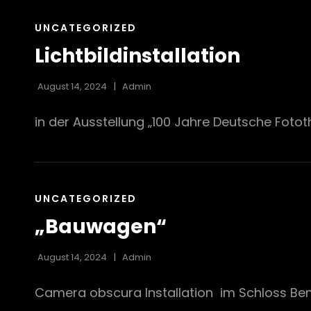
CAT
UNCATEGORIZED
LINKS
Lichtbildinstallation
August 14, 2024
Admin
in der Ausstellung „100 Jahre Deutsche Foto
CAT
UNCATEGORIZED
LINKS
„Bauwagen“
August 14, 2024
Admin
Camera obscura Installation im Schloss Benr